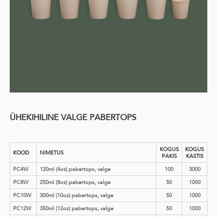
ÜHEKIHILINE VALGE PABERTOPS
KOGUS
KOGUS
KOOD
NIMETUS
PAKIS
KASTIS
PC4W
120ml (4oz) pabertops, valge
100
3000
PC8W
250ml (8oz) pabertops, valge
50
1000
PC10W
300ml (10oz) pabertops, valge
50
1000
PC12W
350ml (12oz) pabertops, valge
50
1000