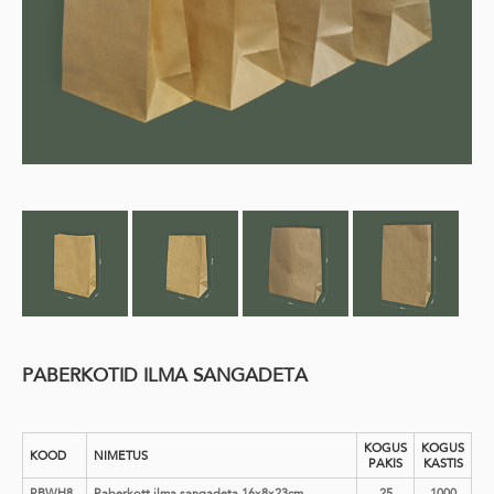
PABERKOTID ILMA SANGADETA
KOGUS
KOGUS
KOOD
NIMETUS
PAKIS
KASTIS
PBWH8
Paberkott ilma sangadeta 16x8x23cm
25
1000