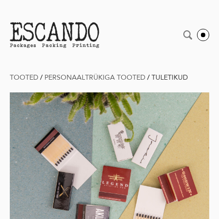
TOOTED
/
PERSONAALTRÜKIGA TOOTED
/
TULETIKUD